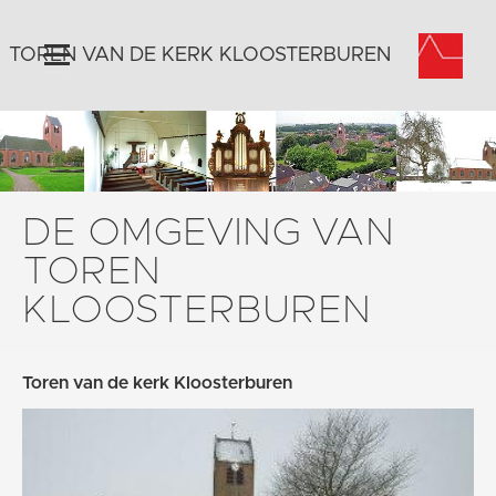
TOREN VAN DE KERK KLOOSTERBUREN
Home
Algemeen
Historie
DE OMGEVING VAN
Omgeving
TOREN
Activiteiten
KLOOSTERBUREN
Steun ons
Contact
Toren van de kerk Kloosterburen
Vaktaal