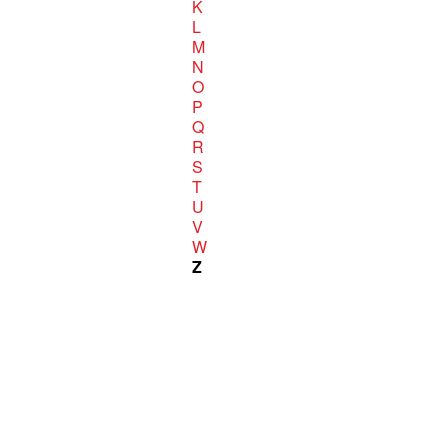
K
L
M
N
O
P
Q
R
S
T
U
V
W
Z