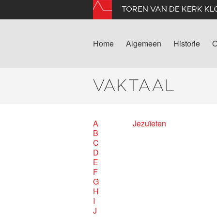
TOREN VAN DE KERK K
Home
Algemeen
Historie
O
VAKTAAL
A
Jezuïeten
B
C
D
E
F
G
H
I
J