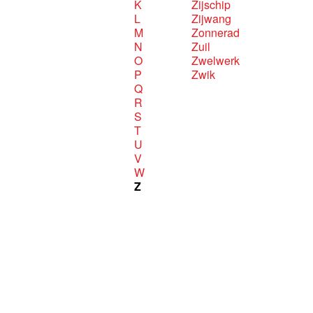
K
Zijschip
L
Zijwang
M
Zonnerad
N
Zuil
O
Zwelwerk
P
Zwik
Q
R
S
T
U
V
W
Z