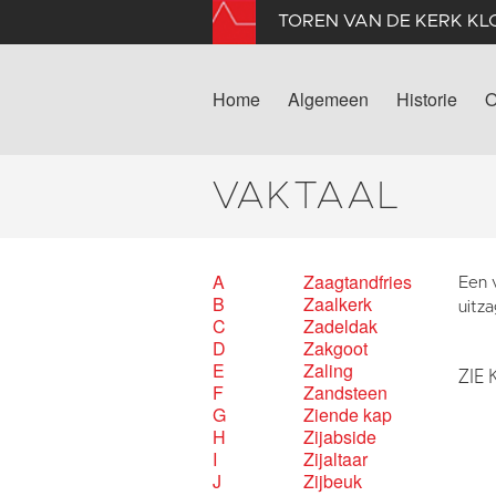
TOREN VAN DE KERK K
Home
Algemeen
Historie
O
VAKTAAL
A
Zaagtandfries
Een 
B
Zaalkerk
uitz
C
Zadeldak
D
Zakgoot
E
Zaling
ZIE 
F
Zandsteen
G
Ziende kap
H
Zijabside
I
Zijaltaar
J
Zijbeuk